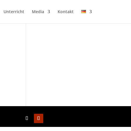
Unter­richt
Media
Kon­takt