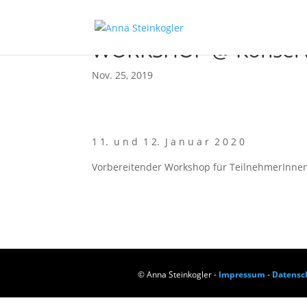
WORKSHOP @ Kon­ser­va
Nov. 25, 2019
1 1. u n d 1 2. J a n u a r 2 0 2 0
Vor­be­rei­ten­der Work­shop für Teil­neh­me­rIn­
© Anna Steinkogler -
Impressum
-
Datensc