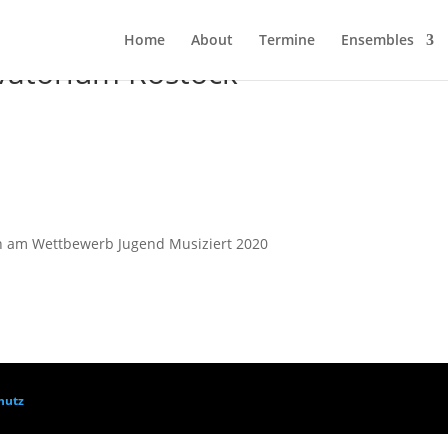
Home
About
Ter­mi­ne
Ensem­bles
­to­ri­um Rostock
nen am Wett­be­werb Jugend Musi­ziert 2020
hutz