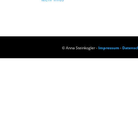
© Anna Steinkogler -
Impressum
-
Datensc