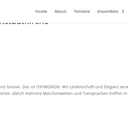
Home
About
Ter­mi­ne
Ensem­bles
stadtkirche
und Groo­ve. Das ist OXYMORON. Mit Lei­den­schaft und Ele­ganz ver­
n­te. Gleich meh­re­re Mär­chen­wel­ten und Ton­spra­chen tref­fen in