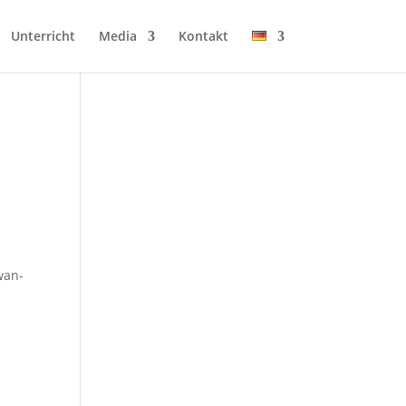
Unter­richt
Media
Kon­takt
wan­