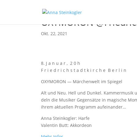
OXYMORON @Friedrich
Okt. 22, 2021
8. J a n u a r , 2 0 h
F r i e d r i c h s t a d t k i r c h e B e r l i n
OXYMORON — Mär­chen­welt im Spiegel
Alt und Neu. Hell und Dun­kel. Kam­mer­mu­sik 
deln die Musi­ker Gegen­sät­ze in magi­sche Mome
ihrem aktu­el­len Pro­gramm aufeinander…
Anna Stein­kog­ler: Harfe
Valen­tin Butt: Akkordeon
Mehr Infos