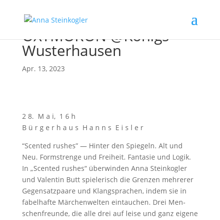
OXYMORON @Königs
Wusterhausen
Apr. 13, 2023
2 8. M a i, 1 6 h
B ü r g e r h a u s H a n n s E i s l e r
“Scen­ted rus­hes” — Hin­ter den Spie­geln. Alt und
Neu. Form­stren­ge und Frei­heit. Fan­ta­sie und Logik.
In „Scen­ted rus­hes“ über­win­den Anna Stein­kog­ler
und Valen­tin Butt spie­le­risch die Gren­zen meh­re­rer
Gegen­satz­paa­re und Klang­spra­chen, indem sie in
fabel­haf­te Mär­chen­wel­ten ein­tau­chen. Drei Men­
schen­freun­de, die alle drei auf lei­se und ganz eige­ne