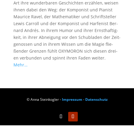
Art ihre wun­der­ba­ren Geschich­ten erzäh­len, wei­sen
ihnen dabei den Weg: der Kom­po­nist und Pia­nist
Mau­rice Ravel, der Mathe­ma­ti­ker und Schrift­stel­ler
Lewis Car­roll und der Kom­po­nist und Har­fe­nist Ber­
nard Andrés. In ihrem Humor und ihrer Ernst­haf­tig­
keit, in ihrer Abnei­gung vor den Schub­la­den der Zeit­
ge­nos­sen und in ihrem Wis­sen um die Magie flie­
ßen­der Gren­zen fühlt OXYMORON sich die­sen drei­
en ver­bun­den und spinnt ihren Faden wei­ter.
Mehr…
© Anna Steinkogler -
Impressum
-
Datenschutz